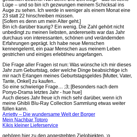
Lüge – und so bin ich gezwungen meinem Schicksal ins
Auge zu sehen. Ich werde in weniger als einem Monat eine
23 statt 22 hinschreiben müssen.
[Sofern es denn um mein Alter geht.]
Bin ich darüber traurig? Ein wenig. Die Zahl gehört nicht
unbedingt zu meinen liebsten, andererseits war das Jahr
durchaus von interessanten, schönen und verändernden
Erfahrungen geprägt. Ich habe neue Menschen
kennengelernt, ein paar Menschen aus meinem Leben
gestrichen und einiges erlebt/neu angefangen.
Die Frage aller Fragen ist nun: Was wünsche ich mir dieses
Jahr zum Geburtstag, oder welche Dinge beabsichtige ich
mir nach Erlangen meines Geburtstagsgeldes [Mutter, Vater,
Tante, Onkel] zu kaufen..
So eine schwierige Frage… ;3; [Besonders nach dem
Ponyo-Drama letztes Jahr - hue hue]
Auch dieses Jahr freue ich mich sehr darüber, wenn ich
meine Ghibli Blu-Ray Collection Sammlung etwas weiter
füllen kann.
Arrietty – Die wundersame Welt der Borger
Mein Nachbar Totoro
Kikis kleiner Lieferservice
gehören hier zu den angestrebten Zielobjekten. :o